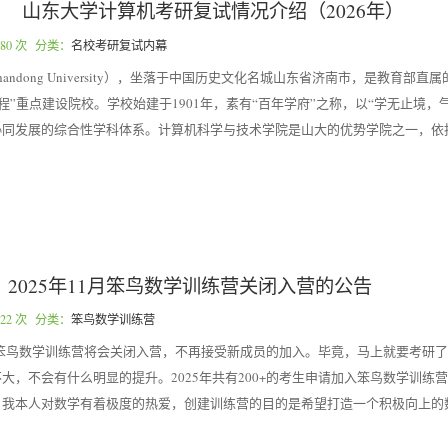
山东大学计算机考研复试情况介绍（2026年）
80 次 分类：
名校考研复试内幕
ndong University），坐落于中国历史文化名城山东省济南市，是教育部直
11工程”重点建设院校。学校始建于1901年，素有“百年学府”之称，以“学无止境
同发展的综合性学科体系。计算机科学与技术学院是山大的优势学院之一，依托[.
2025年11月笨鸟数学训练营关闭入营的公告
22 次 分类：
笨鸟数学训练营
之后，笨鸟数学训练营将会关闭入营，不再接受新成员的加入。毕竟，马上就要考研
大，不会有什么明显的提升。2025年共有200+的考生申请加入笨鸟数学训练
！我本人对数学有着极度的热爱，创建训练营的目的是希望打造一个积极向上的