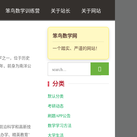
笨鸟数学训练营
关于站长
关于网站
笨鸟数学网
一个踏实、严谨的网站！
型大学之一，位于历史
6年，前身为南洋公

分类
默认分类
考研动态
刷题APP公告
数学学习方法
以前沿科学和高新技
办学、精英教育”
大学生活