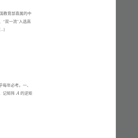
共和国教育部直属的中
、“双一流”入选高
.]
乎每年必考。一、
A
。记矩阵
的逆矩
A