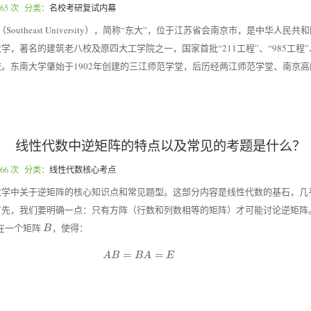
65 次 分类：
名校考研复试内幕
outheast University），简称“东大”，位于江苏省会南京市，是中华人民
，著名的建筑老八校及原四大工学院之一，国家首批“211工程”、“985工程”
东南大学肇始于1902年创建的三江师范学堂，后历经两江师范学堂、南京高[..
线性代数中逆矩阵的特点以及常见的考题是什么？
66 次 分类：
线性代数核心考点
数学中关于逆矩阵的核心知识点和常见题型。这部分内容是线性代数的基石，几
首先，我们要明确一点：只有方阵（行数和列数相等的矩阵）才可能讨论逆矩阵
B
存在一个矩阵
，使得：
B
AB = BA = E
=
=
A
B
B
A
E