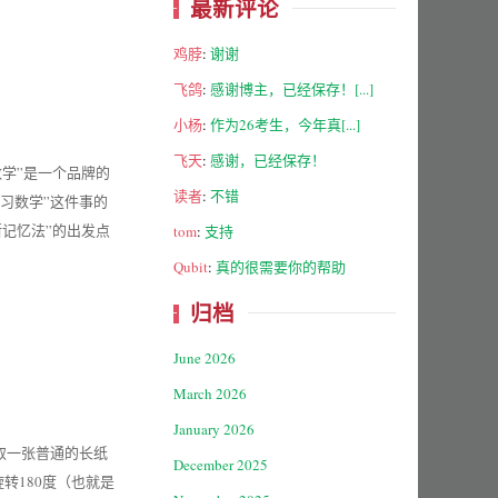
最新评论
鸡脖
:
谢谢
飞鸽
:
感谢博主，已经保存！[...]
小杨
:
作为26考生，今年真[...]
飞天
:
感谢，已经保存！
学”是一个品牌的
读者
:
不错
习数学”这件事的
记忆法”的出发点
tom
:
支持
Qubit
:
真的很需要你的帮助
归档
June 2026
March 2026
January 2026
取一张普通的长纸
December 2025
转180度（也就是