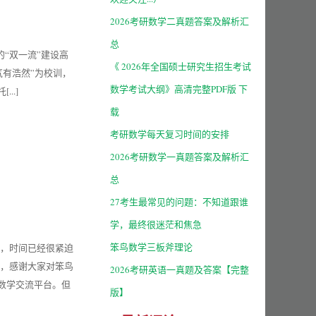
2026考研数学二真题答案及解析汇
总
属的“双一流”建设高
《 2026年全国硕士研究生招生考试
，气有浩然”为校训，
数学考试大纲》高清完整PDF版 下
..]
载
考研数学每天复习时间的安排
2026考研数学一真题答案及解析汇
总
27考生最常见的问题：不知道跟谁
学，最终很迷茫和焦急
笨鸟数学三板斧理论
了，时间已经很紧迫
营，感谢大家对笨鸟
2026考研英语一真题及答案【完整
数学交流平台。但
版】