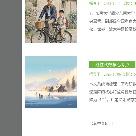
撰写于：
2025-11-11
浏览：3
1、东南大学简介东南大学（S
央直管、副部级全国重点大学
校，世界一流大学建设高校。
线性代数核心考点
撰写于：
2025-11-06
浏览：5
本文系统地梳理一下考研
逆矩阵的核心特点与性质
A^{-1}
−
1
阵为
。1. 定义如果
A
（其中
$ E[...]