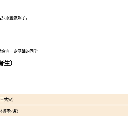
程只跟他就够了。
适合有一定基础的同学。
%考生）
、王式安）
《概率9讲》