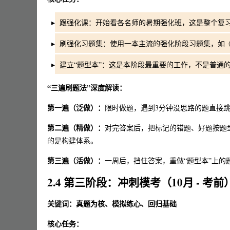
跟强化课：开始看各名师的暑期强化班，这是整个复习
刷强化习题集：使用一本主流的强化阶段习题集，如《10
建立“题型本”：这是本阶段最重要的工作，不是普通
“三遍刷题法”深度解读：
第一遍（泛做）：
限时做题，遇到3分钟没思路的题直接
第二遍（精做）：
对完答案后，把标记的错题、好题按题型
的是构建体系。
第三遍（活做）：
一周后，挡住答案，重做“题型本”上
2.4 第三阶段：冲刺模考（10月 - 考前
关键词：真题为核、模拟练心、回归基础
核心任务：