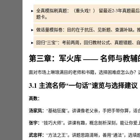
全真模拟刷真题：（重头戏！） 留最近2-3年真题最后
题卡。
做适量模拟卷：目的在于抗压、见新题、查漏补缺。推
回归“三宝”：考前两周，回归教材公式、真题错题、
第三章：军火库 —— 名师与教辅
面对市场上琳琅满目的老师和书籍，选择困难症怎么办？这
3.1 主流名师“一句话”速览与选择建议
高数：
汤家凤：
“基础狂魔”。讲课像老父亲，手把手带你算，适
张宇：
“技巧大师”。讲课有趣，概念剖析深刻，能让你爱
武忠祥：
“方法之王”。讲题思路清晰，善用“通法”，选