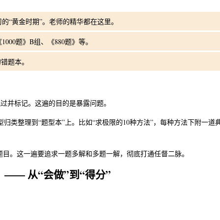
的“黄金时期”。老师的精华都在这里。
00题》B组、《880题》等。
的错题本。
跳过并标记。这遍的目的是暴露问题。
归类整理到“题型本”上。比如“求极限的10种方法”，每种方法下附一道
的题目。这一遍要追求一题多解和多题一解，彻底打通任督二脉。
）—— 从“会做”到“得分”