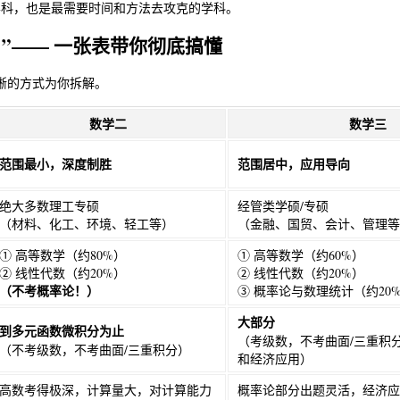
学科，也是最需要时间和方法去攻克的学科。
？”—— 一张表带你彻底搞懂
晰的方式为你拆解。
数学二
数学三
范围最小，深度制胜
范围居中，应用导向
绝大多数理工专硕
经管类学硕/专硕
（材料、化工、环境、轻工等）
（金融、国贸、会计、管理等
① 高等数学（约80%）
① 高等数学（约60%）
② 线性代数（约20%）
② 线性代数（约20%）
（不考概率论！）
③ 概率论与数理统计（约20
大部分
到多元函数微积分为止
（考级数，不考曲面/三重积
（不考级数，不考曲面/三重积分）
和经济应用）
高数考得极深，计算量大，对计算能力
概率论部分出题灵活，经济应