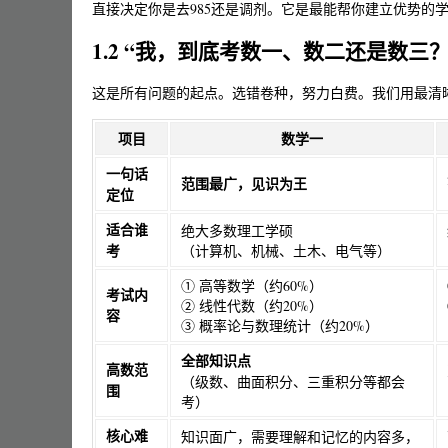
直接决定你是去985还是调剂。它是最能帮你建立优势的
1.2 “我，到底考数一、数二还是数三
这是所有问题的起点。选错卷种，努力白费。我们用最清
项目
数学一
一句话
范围最广，见识为王
定位
适合谁
绝大多数理工学硕
考
（计算机、机械、土木、电气等）
① 高等数学（约60%）
考试内
② 线性代数（约20%）
容
③ 概率论与数理统计（约20%）
全部知识点
高数范
（级数、曲面积分、三重积分等都会
围
考）
核心难
知识面广，需要理解和记忆的内容多，