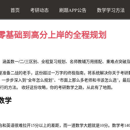
首页
考研动态
刷题APP公告
数学学习方法
从零基础到高分上岸的全程规划
划，涵盖数一/二/三区别、全程复习规划、名师教辅万用搭配、重难点突破
是准备二战的老手，这份超过一万字的终极指南，将系统解决你关于考研
，一步步深入到“全年怎么规划”、“市面上那么多老师和书该怎么选”，最
行的方法。 收好这份攻略，你的考研数学之路，从此有了地图。
数学
和英语很难拉开15分以上的差距，而一道数学大题就是10分。数学考14