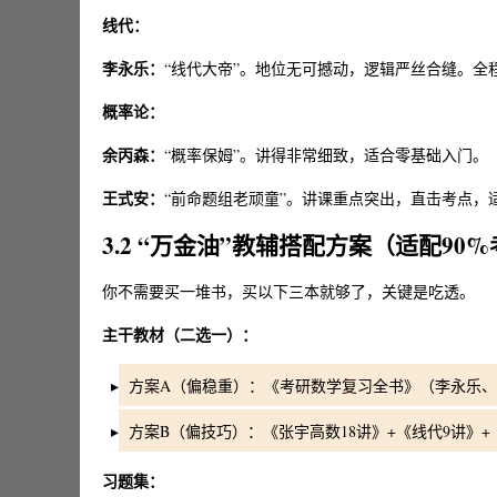
线代：
李永乐：
“线代大帝”。地位无可撼动，逻辑严丝合缝。全
概率论：
余丙森：
“概率保姆”。讲得非常细致，适合零基础入门。
王式安：
“前命题组老顽童”。讲课重点突出，直击考点，
3.2 “万金油”教辅搭配方案（适配90
你不需要买一堆书，买以下三本就够了，关键是吃透。
主干教材（二选一）：
方案A（偏稳重）：《考研数学复习全书》（李永乐
方案B（偏技巧）：《张宇高数18讲》+《线代9讲》+
习题集：