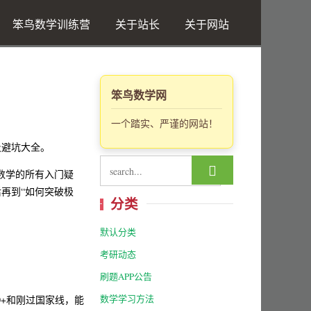
笨鸟数学训练营
关于站长
关于网站
笨鸟数学网
一个踏实、严谨的网站！
及避坑大全。

数学的所有入门疑
后再到“如何突破极
分类
默认分类
考研动态
刷题APP公告
数学学习方法
0+和刚过国家线，能