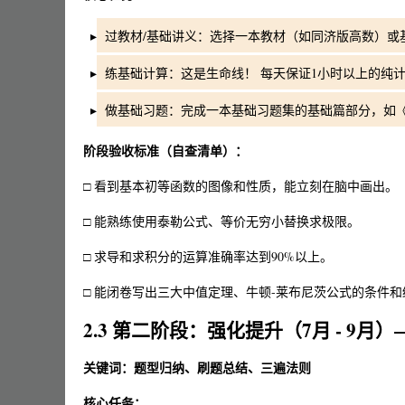
过教材/基础讲义：选择一本教材（如同济版高数）或
练基础计算：这是生命线！ 每天保证1小时以上的纯
做基础习题：完成一本基础习题集的基础篇部分，如《1
阶段验收标准（自查清单）：
□ 看到基本初等函数的图像和性质，能立刻在脑中画出。
□ 能熟练使用泰勒公式、等价无穷小替换求极限。
□ 求导和求积分的运算准确率达到90%以上。
□ 能闭卷写出三大中值定理、牛顿-莱布尼茨公式的条件和
2.3 第二阶段：强化提升（7月 - 9月）—
关键词：题型归纳、刷题总结、三遍法则
核心任务：