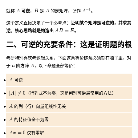
关于站长
A
B
A
A^{-1}
−
1
可逆
就称
，
是
的逆矩阵，记作
。
A
B
A
A
证明某个矩阵是可逆的，并求其
这个定义直接决定了一个必考点：
关于网站
AB = E
逆。核心思路就是构造出
。
=
A
B
E
二、可逆的充要条件：这是证明题的根
考研特别喜欢考逻辑关系，下面这条等价链条必须刻在脑子里。对
n
A
于
阶方阵
，以下命题全部等价：
n
A
A
可逆
A
|A| \neq 0
∣
∣
≠
0
（行列式不为零，这是判别可逆最常用的方法）
A
A
的列（行）向量组线性无关
A
A
的特征值全不为零
A
Ax = 0
=
0
仅有零解
A
x