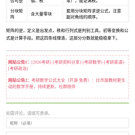
否可逆
值、秩
零），或证满秩。
分块矩
套用分块矩阵求逆公式，注意
含大量零块
阵
副对角线的顺序。
矩阵的逆，定义是出发点，秩和行列式是判别工具，初等变换和公
式是计算手段。把这四条线理清，这部分分数就能稳稳拿下。
网站公告1：
[2026考研]-[考研资料分享]-[考研数学]-[考研英语]-
[考研政治]
网站公告2：
考研数学公式大全（开源·免费）：比市面教材更生
动的数学手册，持续更新，社群陪伴
如需评论，请填写表单。