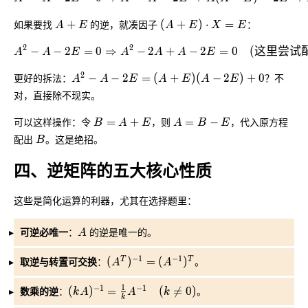
A + E
(A + E) \cdot X = E
如果要找
+
的逆，就凑因子
(
+
)
⋅
=
：
A
E
A
E
X
E
2
2
A^2 - A - 2E = 0 \Rightarrow A^2 - 2A + A - 2E = 0
−
−
2
=
0
⇒
−
2
+
−
2
=
0
(
这里尝试
A
A
E
A
A
A
E
A^2 - A - 2E = (A + E)(A - 2E) + 0
2
更好的拆法：
−
−
2
=
(
+
)
(
−
2
)
+
0
？不
A
A
E
A
E
A
E
对，直接除不现实。
B = A + E
A = B - E
可以这样操作：令
=
+
，则
=
−
，代入原方程
B
A
E
A
B
E
B
配出
。这是绝招。
B
四、逆矩阵的五大核心性质
这些是简化运算的利器，尤其在选择题里：
可逆必唯一
A
：
的逆是唯一的。
A
−
1
−
1
取逆与转置可交换
(A^T)^{-1} = (A^{-1})^T
：
(
)
=
(
)
。
T
T
A
A
1
−
1
−
1
数乘的逆
(kA)^{-1} = \frac{1}{k}A^{-1} \quad (k \ne
：
(
)
=
(
≠
0
)
。
k
A
A
k
k