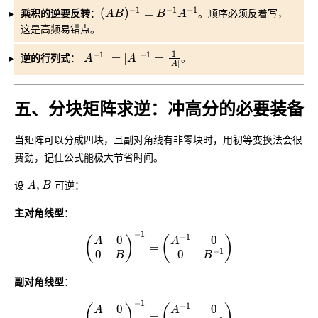
−
1
−
1
−
1
乘积的逆要反转
(AB)^{-1} = B^{-1}A^{-1}
：
(
)
=
。顺序必须反着写，
A
B
B
A
这是高频易错点。
1
−
1
−
1
逆的行列式
|A^{-1}| = |A|^{-1} = \frac{1}{|A|}
：
∣
∣
=
∣
∣
=
。
A
A
∣
∣
A
五、分块矩阵求逆：冲高分的必要装备
当矩阵可以分成四块，且副对角线有非零块时，用初等变换法会很
费劲，记住公式能极大节省时间。
A, B
设
,
可逆：
A
B
主对角线型
：
−
1
\begin{pmatrix} A & 0 \\ 0 & B \end{pmat
−
1
0
0
(
)
(
)
A
A
=
−
1
0
0
B
B
副对角线型
：
−
1
\begin{pmatrix} A & 0 \\ 0 & B \end{pmat
−
1
0
0
(
)
(
)
A
A
=