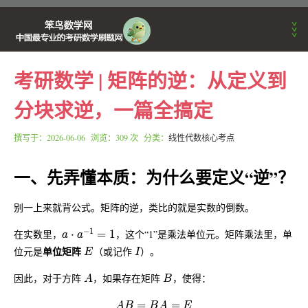
考研数学 | 矩阵的逆：从定义到
首页
分块求逆，一篇全搞定
考研动态
撰写于：
2026-06-06
浏览：309 次 分类：
线性代数核心考点
一、先弄懂本质：为什么要定义“逆”？
刷题APP公告
别一上来就背公式。矩阵的逆，类比的就是实数的倒数。
数学学习方法
a \cdot a^{-1} = 1
−
1
在实数里，
⋅
=
1
，这个“1”是乘法单位元。矩阵乘法里，单
a
a
E
I
单位矩阵
位元是
（或记作
）。
E
I
笨鸟数学训练营
A
B
因此，对于方阵
，如果存在矩阵
，使得：
A
B
AB = BA = E
=
=
A
B
B
A
E