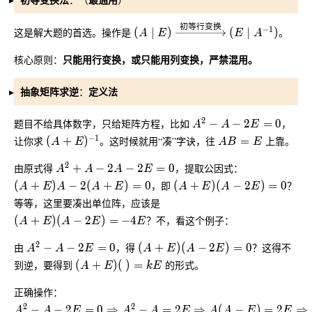
初等行变换
(A \mid E) \xrightarrow{\tex
−
1
这是解大题的首选。操作是
(
∣
)
(
∣
)
。
A
E
E
A
只能用行变换，或只能用列变换，严禁混用。
核心原则：
抽象矩阵求逆
定义法
：
A^2 - A - 2E = 0
2
题目不给具体数字，只给矩阵方程，比如
−
−
2
=
0
，
A
A
E
(A + E)^{-1}
AB = E
−
1
让你求
(
+
)
。这时候就用“凑”字诀，往
=
上靠。
A
E
A
B
E
A^2 + A - 2A - 2E = 0
2
由原式得
+
−
2
−
2
=
0
，提取公因式：
A
A
A
E
(A + E)A - 2(A + E) = 0
(A + E)(A - 2E) = 0
(
+
)
−
2
(
+
)
=
0
，即
(
+
)
(
−
2
)
=
0
？
A
E
A
A
E
A
E
A
E
等等，这里要凑出单位阵，应该是
(A + E)(A - 2E) = -4E
(
+
)
(
−
2
)
=
−
4
？不，看这个例子：
A
E
A
E
E
A^2 - A - 2E = 0
(A + E)(A - 2E) = 0
2
由
−
−
2
=
0
，得
(
+
)
(
−
2
)
=
0
？这得不
A
A
E
A
E
A
E
(A + E)(\ ) = kE
到逆，要得到
(
+
)
(
)
=
的形式。
A
E
k
E
正确操作：
A^2 - A - 2E = 0 \Rightarrow A^2 - A = 2E \Rightarro
2
2
−
−
2
=
0
⇒
−
=
2
⇒
(
−
)
=
2
⇒
A
A
E
A
A
E
A
A
E
E