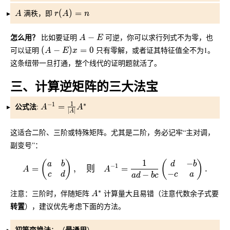
A
r(A) = n
满秩，即
(
)
=
A
r
A
n
A - E
怎么用？
比如要证明
−
可逆，你可以求行列式不为零，也
A
E
(A - E)x = 0
可以证明
(
−
)
=
0
只有零解，或者证其特征值全不为1。
A
E
x
这条纽带一旦打通，整个线代的证明题就活了。
三、计算逆矩阵的三大法宝
1
−
1
∗
公式法
A^{-1} = \frac{1}{|A|} A^*
:
=
A
A
∣
∣
A
这适合二阶、三阶或特殊矩阵。尤其是二阶，务必记牢“主对调，
副变号”：
1
−
A = \begin{pmatrix} a & b \\ c & d \end{pmatrix}, 
(
)
(
)
a
b
d
b
−
1
=
,
则
=
.
A
A
−
−
c
d
c
a
a
d
b
c
A^*
∗
注意：三阶时，伴随矩阵
计算量大且易错（注意代数余子式要
A
转置
），建议优先考虑下面的方法。
初等变换法
最通用
：（
）