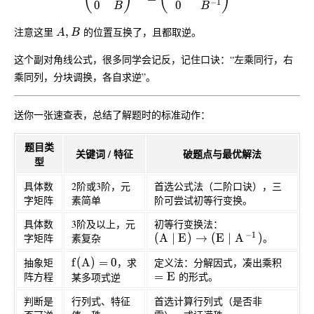
−
1
0
0
B
B
A, B
注意这里
,
的位置互换了，且都取逆。
A
B
这个副对角线公式，很多同学会记反，记住口诀：“左乘同行，右
乘同列，分块调换，各自求逆”。
送你一张速查表，总结了解题时的标准动作：
题目类
关键词 / 特征
破题点与最优解法
型
具体数
2阶或3阶，元
首选公式法（二阶口诀），三
字矩阵
素简单
阶可尝试初等行变换。
具体数
3阶及以上，元
初等行变换法：
−
1
(A \mid E) \rightarrow (E \m
字矩阵
素复杂
(
A
∣
E
)
→
(
E
∣
A
)
。
f(A)=0
抽象矩
f
(
A
)
=
0
，求
定义法：分解因式，凑出乘积
=E
阵方程
=
E
的形式。
某多项式逆
判断是
行列式、特征
首选计算行列式（是否非