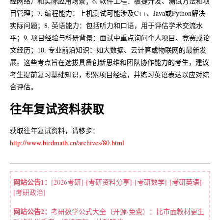
经网络）和实际应用场景；6. 软件工程：敏捷开发、测试方法和项
目管理；7. 编程能力：上机测试可能涉及C++、Java或Python解决
实际问题；8. 英语能力：包括听力和口语，用于评估学术交流水
平；9. 项目经验与科研背景：面试中重点询问个人项目、竞赛或论
文经历；10. 专业前沿知识：如大数据、云计算或物联网的最新发
展。这些考点旨在选拔具备创新思维和团队协作能力的考生，建议
考生提前复习基础知识，积累项目经验，并练习英语表达以应对综
合评估。
往年复试资料获取
获取往年复试资料，请移步：
http://www.birdmath.cn/archives/80.html
网站公告1：
[2026考研]-[考研资料分享]-[考研数学]-[考研英语]-
[考研政治]
网站公告2：
考研数学公式大全（开源·免费）：比市面教材更生