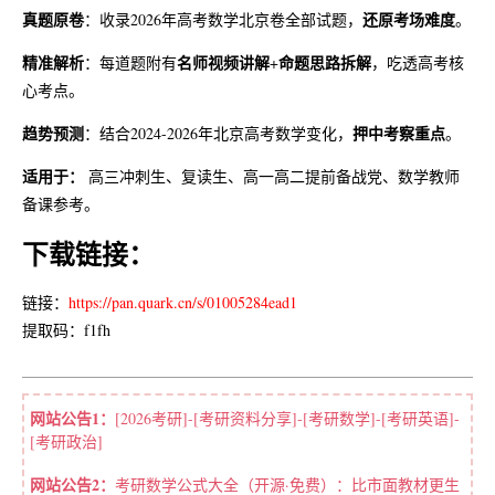
真题原卷
还原考场难度
：收录2026年高考数学北京卷全部试题，
。
关于站长
精准解析
名师视频讲解
命题思路拆解
：每道题附有
+
，吃透高考核
心考点。
关于网站
趋势预测
押中考察重点
：结合2024-2026年北京高考数学变化，
。
适用于：
高三冲刺生、复读生、高一高二提前备战党、数学教师
备课参考。
下载链接：
链接：
https://pan.quark.cn/s/01005284ead1
提取码：f1fh
网站公告1：
[2026考研]-[考研资料分享]-[考研数学]-[考研英语]-
[考研政治]
网站公告2：
考研数学公式大全（开源·免费）：比市面教材更生