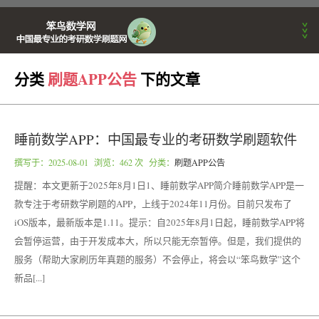
分类
刷题APP公告
下的文章
首页
睡前数学APP：中国最专业的考研数学刷题软件
考研动态
撰写于：
2025-08-01
浏览：462 次 分类：
刷题APP公告
提醒：本文更新于2025年8月1日1、睡前数学APP简介睡前数学APP是一
刷题APP公告
款专注于考研数学刷题的APP，上线于2024年11月份。目前只发布了
iOS版本，最新版本是1.11。提示：自2025年8月1日起，睡前数学APP将
数学学习方法
会暂停运营，由于开发成本大，所以只能无奈暂停。但是，我们提供的
服务（帮助大家刷历年真题的服务）不会停止，将会以“笨鸟数学”这个
新品[...]
笨鸟数学训练营