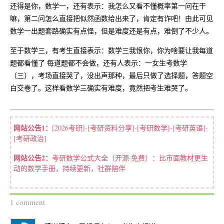
还得是你，数学一，还有表示：我怎么又看不懂概率第一问在干
嘛，第二问怎么直接把似然函数给出来了，肯定有诈吧！由此可见
数学一出题套路确实有点怪，但是难度还是有点，难倒了不少人。
至于数学三，有考生直接表示：数学三我恨你，你为啥要让我每道
题都看懂了 每道题都不会做，还有人表示：一女生考数学
（三），考场直接哭了，没出声那种，最后只做了选择题，答题空
白交卷了。这样看数学三确实有难度，竟然把考生难哭了。
网站公告1：
[2026考研]-[考研资料分享]-[考研数学]-[考研英语]-
[考研政治]
网站公告2：
考研数学公式大全（开源·免费）：比市面教材更生
动的数学手册，持续更新，社群陪伴
1 comment